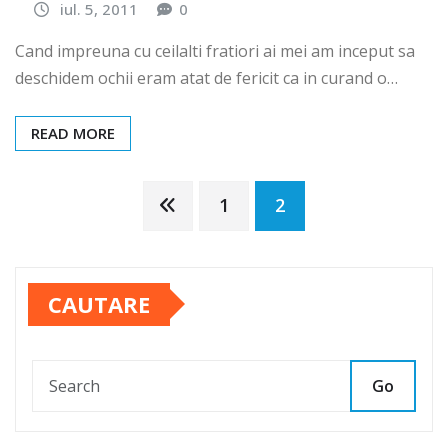
iul. 5, 2011
0
Cand impreuna cu ceilalti fratiori ai mei am inceput sa
deschidem ochii eram atat de fericit ca in curand o…
READ MORE
Paginație
1
2
articole
CAUTARE
Go