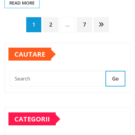
READ MORE
Paginație
1
2
…
7
articole
CAUTARE
Go
CATEGORII