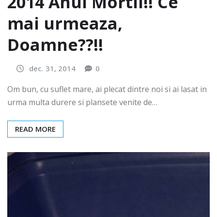
2014 Anul Mortii!! Ce
mai urmeaza,
Doamne??!!
dec. 31, 2014
0
Om bun, cu suflet mare, ai plecat dintre noi si ai lasat in
urma multa durere si plansete venite de…
READ MORE