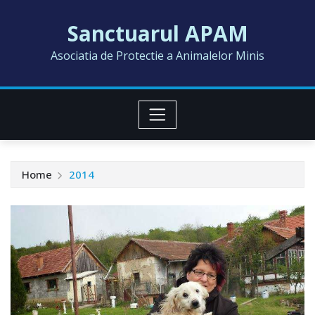
Skip
Sanctuarul APAM
to
content
Asociatia de Protectie a Animalelor Minis
Home
2014