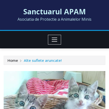
Skip
Sanctuarul APAM
to
content
Asociatia de Protectie a Animalelor Minis
Home
Alte suflete aruncate!