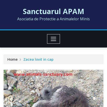
Skip
Sanctuarul APAM
to
content
Asociatia de Protectie a Animalelor Minis
Home
Zacea lovit in cap