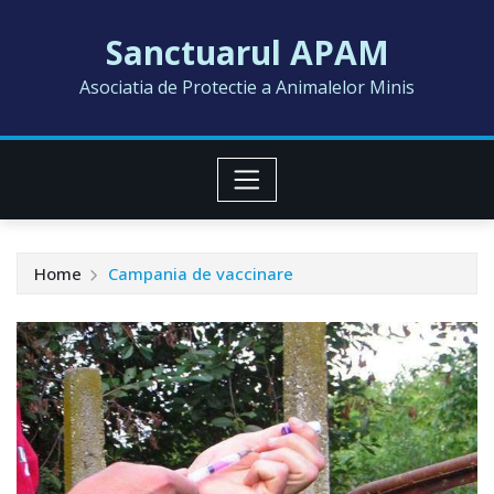
Skip
Sanctuarul APAM
to
content
Asociatia de Protectie a Animalelor Minis
Home
Campania de vaccinare