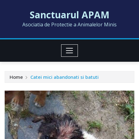
Skip
Sanctuarul APAM
to
content
Asociatia de Protectie a Animalelor Minis
Home
Catei mici abandonati si batuti