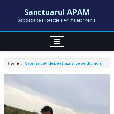
Skip
Sanctuarul APAM
to
content
Asociatia de Protectie a Animalelor Minis
Home
Catei salvati de pe strazi si de pe drumuri