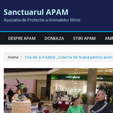
Skip
Sanctuarul APAM
to
content
Asociatia de Protectie a Animalelor Minis
DESPRE APAM
DONEAZA
STIRI APAM
ANI
Home
Cea de-a 4 editie ,,Colecta de hrana pentru anim