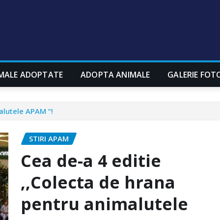
MALE ADOPTATE
ADOPTA ANIMALE
GALERIE FOT
alutele APAM “!
STIRI APAM
Cea de-a 4 editie
,,Colecta de hrana
pentru animalutele