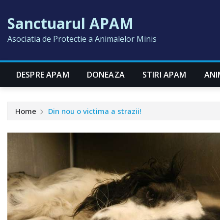
Skip
Sanctuarul APAM
to
content
Asociatia de Protectie a Animalelor Minis
DESPRE APAM
DONEAZA
STIRI APAM
ANI
Home
Din nou o victima a strazii!