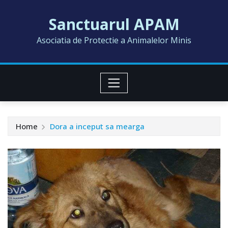
Skip
Sanctuarul APAM
to
content
Asociatia de Protectie a Animalelor Minis
Home
Dora a inceput sa mearga