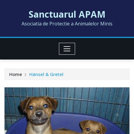
Skip
Sanctuarul APAM
to
content
Asociatia de Protectie a Animalelor Minis
Home
Hänsel & Gretel