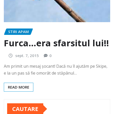
STIRI APAM
Furca…era sfarsitul lui!!
sept. 7, 2015
0
Am primit un mesaj șocant! Dacă nu îl ajutăm pe Skipe,
e la un pas să fie omorât de stăpânul…
READ MORE
CAUTARE