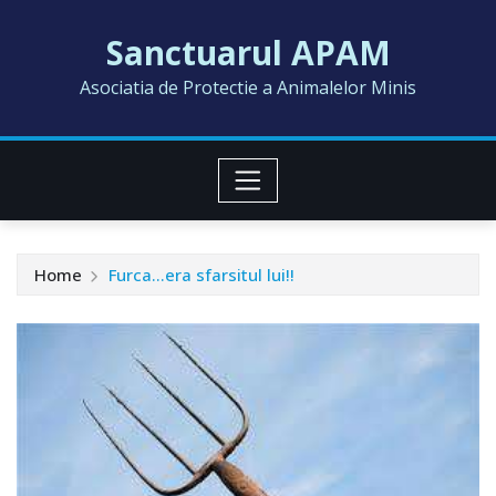
Skip
Sanctuarul APAM
to
content
Asociatia de Protectie a Animalelor Minis
Home
Furca…era sfarsitul lui!!