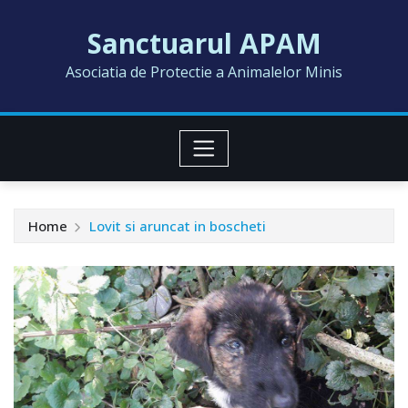
Skip
Sanctuarul APAM
to
content
Asociatia de Protectie a Animalelor Minis
Home
Lovit si aruncat in boscheti