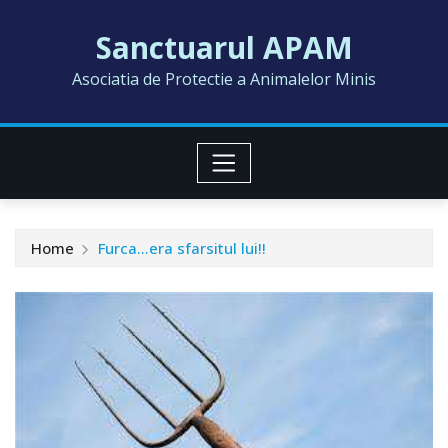
Skip
Sanctuarul APAM
to
content
Asociatia de Protectie a Animalelor Minis
Home
Furca…era sfarsitul lui!!