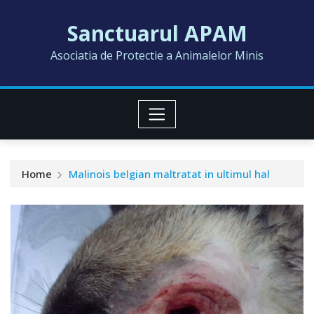
Skip
Sanctuarul APAM
to
content
Asociatia de Protectie a Animalelor Minis
Home
Malinois belgian maltratat in ultimul hal