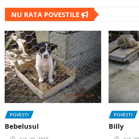
NU RATA POVESTILE
POVESTI
POVESTI
Bebelusul
Billy
aug. 20, 2015
aug. 20