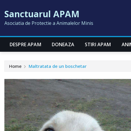
Skip
Sanctuarul APAM
to
content
Asociatia de Protectie a Animalelor Minis
DESPRE APAM
DONEAZA
STIRI APAM
ANI
Home
Maltratata de un boschetar