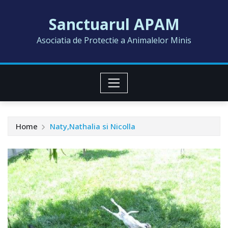
Skip
Sanctuarul APAM
to
content
Asociatia de Protectie a Animalelor Minis
Home
Naty,Nathalia si Nicolla