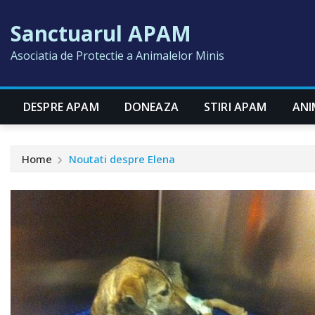
Skip
Sanctuarul APAM
to
content
Asociatia de Protectie a Animalelor Minis
DESPRE APAM
DONEAZA
STIRI APAM
ANI
Home
Noutati despre Elena