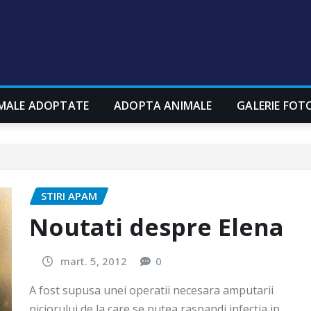
MALE ADOPTATE
ADOPTA ANIMALE
GALERIE FOT
STIRI APAM
Noutati despre Elena
mart. 5, 2012
0
A fost supusa unei operatii necesara amputarii
piciorului de la care se putea raspandi infectia in