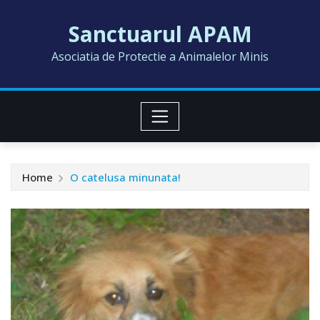
Skip
Sanctuarul APAM
to
content
Asociatia de Protectie a Animalelor Minis
Home
O catelusa minunata!