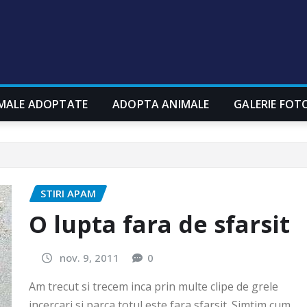
MALE ADOPTATE
ADOPTA ANIMALE
GALERIE FOT
STIRI APAM
O lupta fara de sfarsit
nov. 9, 2011
0
Am trecut si trecem inca prin multe clipe de grele
incercari si parca totul este fara sfarsit. Simtim cum