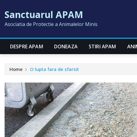
Skip
Sanctuarul APAM
to
content
Asociatia de Protectie a Animalelor Minis
DESPRE APAM
DONEAZA
STIRI APAM
ANI
Home
O lupta fara de sfarsit