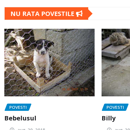
NU RATA POVESTILE
POVESTI
POVESTI
Bebelusul
Billy
aug. 20, 2015
aug. 20