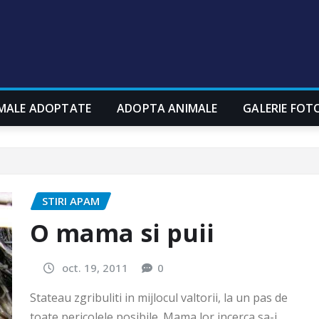
MALE ADOPTATE
ADOPTA ANIMALE
GALERIE FOT
STIRI APAM
O mama si puii
oct. 19, 2011
0
Stateau zgribuliti in mijlocul valtorii, la un pas de
toate pericolele posibile. Mama lor incerca sa-i