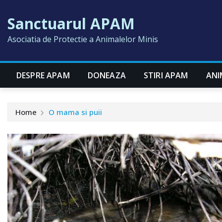
Skip
Sanctuarul APAM
to
content
Asociatia de Protectie a Animalelor Minis
DESPRE APAM
DONEAZA
STIRI APAM
ANI
Home
O mama si puii