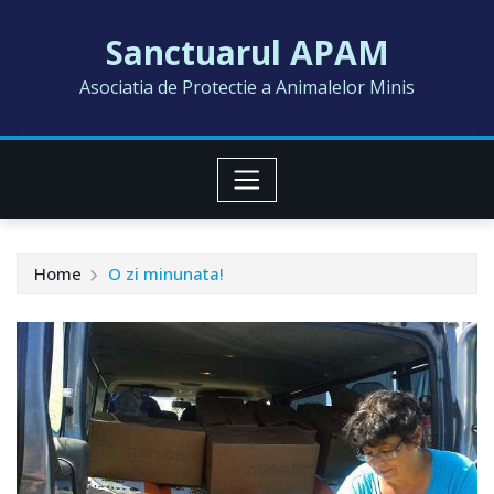
Skip
Sanctuarul APAM
to
content
Asociatia de Protectie a Animalelor Minis
Home
O zi minunata!