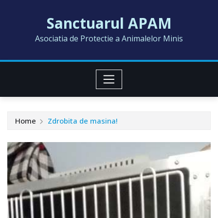
Skip
Sanctuarul APAM
to
content
Asociatia de Protectie a Animalelor Minis
Home
Zdrobita de masina!