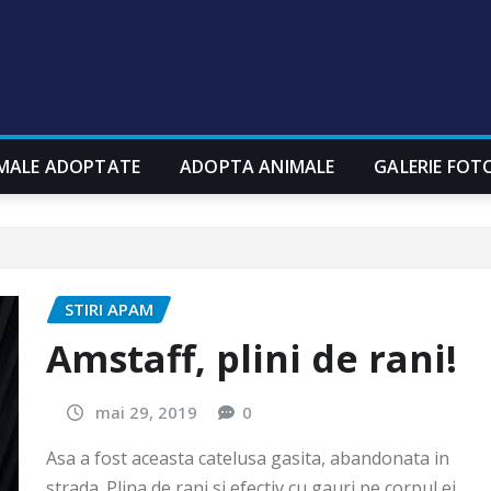
MALE ADOPTATE
ADOPTA ANIMALE
GALERIE FOT
STIRI APAM
Amstaff, plini de rani!
mai 29, 2019
0
Asa a fost aceasta catelusa gasita, abandonata in
strada. Plina de rani si efectiv cu gauri pe corpul ei