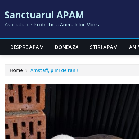
Skip
Sanctuarul APAM
to
content
Asociatia de Protectie a Animalelor Minis
DESPRE APAM
DONEAZA
STIRI APAM
ANI
Home
Amstaff, plini de rani!