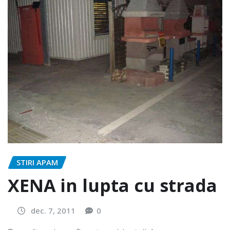
STIRI APAM
XENA in lupta cu strada
dec. 7, 2011
0