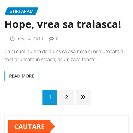
STIRI APAM
Hope, vrea sa traiasca!
dec. 4, 2011
0
Ca si cum nu era de ajuns ca asa mica si neajutorata a
fost aruncata in strada, acum zace foarte…
READ MORE
Paginație
1
2
articole
CAUTARE