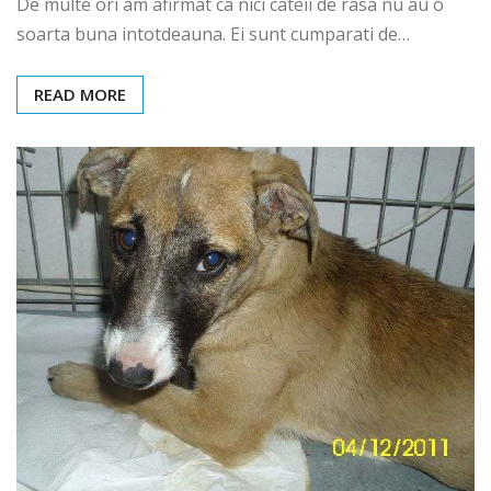
De multe ori am afirmat ca nici cateii de rasa nu au o
soarta buna intotdeauna. Ei sunt cumparati de…
READ MORE