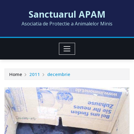
Skip
Sanctuarul APAM
to
content
Asociatia de Protectie a Animalelor Minis
Home
2011
decembrie