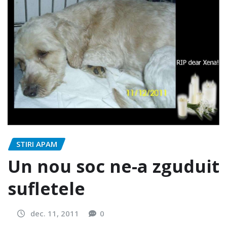
STIRI APAM
Un nou soc ne-a zguduit
sufletele
dec. 11, 2011
0