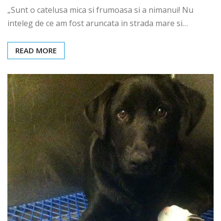
„Sunt o catelusa mica si frumoasa si a nimanui! Nu
inteleg de ce am fost aruncata in strada mare si…
READ MORE