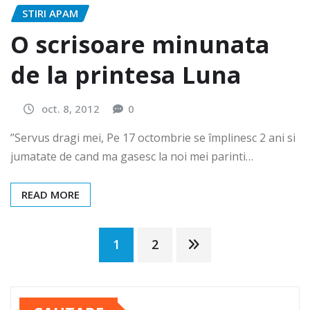
STIRI APAM
O scrisoare minunata
de la printesa Luna
oct. 8, 2012
0
”Servus dragi mei, Pe 17 octombrie se împlinesc 2 ani si
jumatate de cand ma gasesc la noi mei parinti…
READ MORE
Paginație
1
2
articole