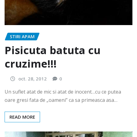
STIRI APAM
Pisicuta batuta cu
cruzime!!!
oct. 28, 2012
0
Un suflet atat de mic si atat de inocent…cu ce putea
oare gresi fata de „oameni” ca sa primeasca asa…
READ MORE