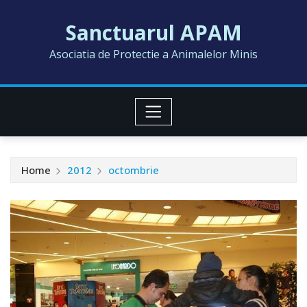
Skip
Sanctuarul APAM
to
content
Asociatia de Protectie a Animalelor Minis
Home
2012
octombrie