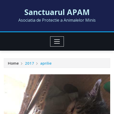
Skip
Sanctuarul APAM
to
content
Asociatia de Protectie a Animalelor Minis
Home
2017
aprilie