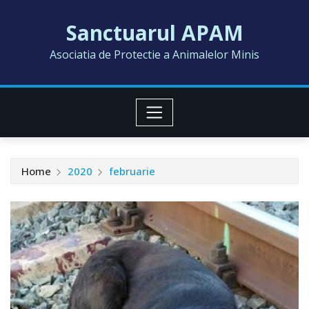
Skip
Sanctuarul APAM
to
content
Asociatia de Protectie a Animalelor Minis
Home
2020
februarie