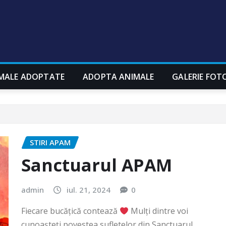
MALE ADOPTATE
ADOPTA ANIMALE
GALERIE FOT
STIRI APAM
Sanctuarul APAM
admin
iul. 21, 2024
0
Fiecare bucățică contează
Mulți dintre voi
cunoașteți povestea sufletelor din Sanctuarul