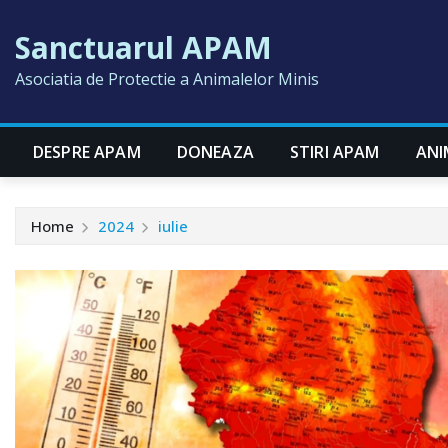
Skip
Sanctuarul APAM
to
content
Asociatia de Protectie a Animalelor Minis
DESPRE APAM
DONEAZA
STIRI APAM
ANI
Home
2024
iulie