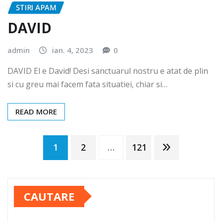
STIRI APAM
DAVID
admin
ian. 4, 2023
0
DAVID El e David! Desi sanctuarul nostru e atat de plin
si cu greu mai facem fata situatiei, chiar si…
READ MORE
Paginație
1
2
…
121
articole
CAUTARE