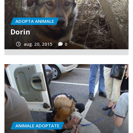
IMALE
ADOPTA ANIMAL
NERO
Dan
 2015
0
aug. 20, 201