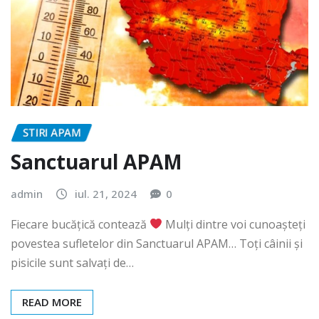
STIRI APAM
Sanctuarul APAM
admin
iul. 21, 2024
0
Fiecare bucățică contează
Mulți dintre voi cunoașteți
povestea sufletelor din Sanctuarul APAM… Toți câinii și
pisicile sunt salvați de…