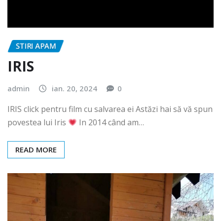
STIRI APAM
IRIS
admin
ian. 20, 2024
0
IRIS click pentru film cu salvarea ei Astăzi hai să vă spun
povestea lui Iris
In 2014 când am…
READ MORE