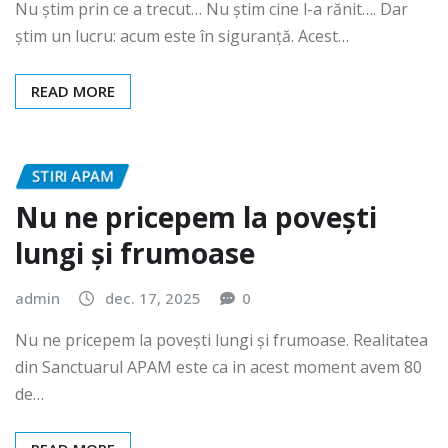
admin
iun. 15, 2026
0
Nu știm prin ce a trecut… Nu știm cine l-a rănit…. Dar
știm un lucru: acum este în siguranță. Acest…
READ MORE
STIRI APAM
Nu ne pricepem la povești
lungi și frumoase
admin
dec. 17, 2025
0
Nu ne pricepem la povești lungi și frumoase. Realitatea
din Sanctuarul APAM este ca in acest moment avem 80
de…