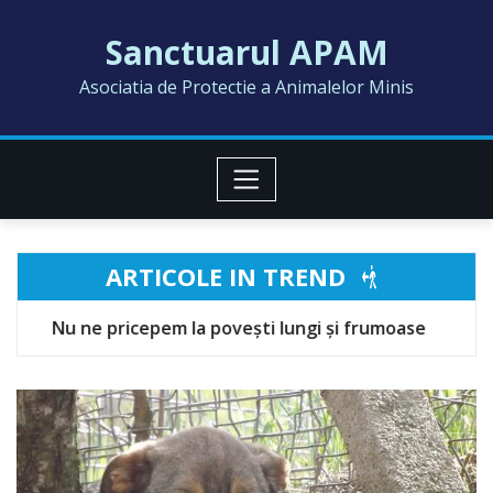
Skip
Sanctuarul APAM
to
content
Asociatia de Protectie a Animalelor Minis
ARTICOLE IN TREND
povești lungi și frumoase
MELISSA
AL