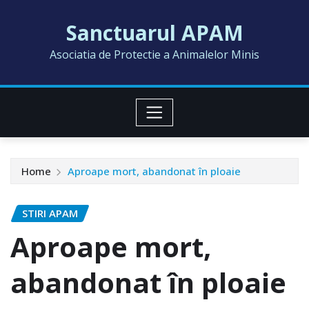
Skip
Sanctuarul APAM
to
content
Asociatia de Protectie a Animalelor Minis
Home
Aproape mort, abandonat în ploaie
STIRI APAM
Aproape mort,
abandonat în ploaie