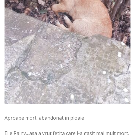
Aproape mort, abandonat în ploaie
El e Rainy…asa a vrut fetita care l-a gasit mai mult mort,