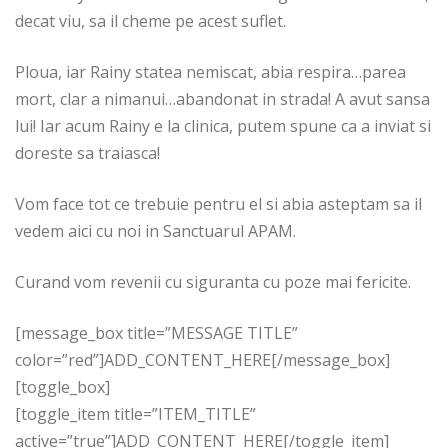
decat viu, sa il cheme pe acest suflet.
Ploua, iar Rainy statea nemiscat, abia respira…parea
mort, clar a nimanui…abandonat in strada! A avut sansa
lui! Iar acum Rainy e la clinica, putem spune ca a inviat si
doreste sa traiasca!
Vom face tot ce trebuie pentru el si abia asteptam sa il
vedem aici cu noi in Sanctuarul APAM.
Curand vom revenii cu siguranta cu poze mai fericite.
[message_box title=”MESSAGE TITLE”
color=”red”]ADD_CONTENT_HERE[/message_box]
[toggle_box]
[toggle_item title=”ITEM_TITLE”
active=”true”]ADD_CONTENT_HERE[/toggle_item]