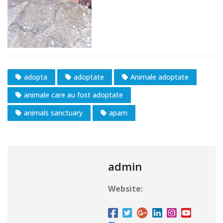
adopta
adoptate
Animale adoptate
animale care au fost adoptate
animals sanctuary
apam
admin
Website: