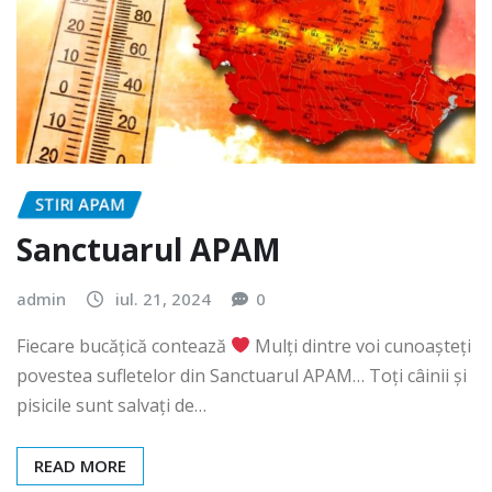
STIRI APAM
Sanctuarul APAM
admin
iul. 21, 2024
0
Fiecare bucățică contează
Mulți dintre voi cunoașteți
povestea sufletelor din Sanctuarul APAM… Toți câinii și
pisicile sunt salvați de…