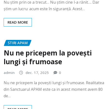
admin
iun. 15, 2026
0
Nu știm prin ce a trecut… Nu știm cine l-a rănit…. Dar
știm un lucru: acum este în siguranță. Acest…
READ MORE
STIRI APAM
Nu ne pricepem la povești
lungi și frumoase
admin
dec. 17, 2025
0
Nu ne pricepem la povești lungi și frumoase. Realitatea
din Sanctuarul APAM este ca in acest moment avem 80
de…