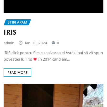
STIRI APAM
IRIS
admin
ian. 20, 2024
0
IRIS click pentru film cu salvarea ei Astăzi hai să vă spun
povestea lui Iris
In 2014 când am…
READ MORE