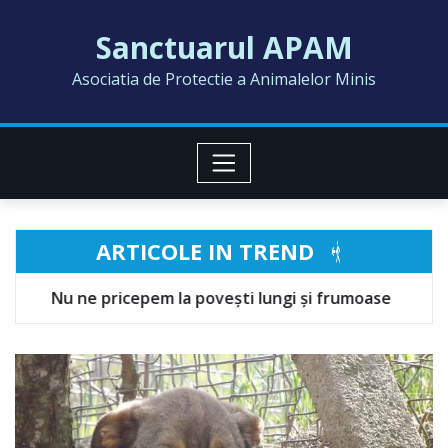
Skip
Sanctuarul APAM
to
content
Asociatia de Protectie a Animalelor Minis
ARTICOLE IN TREND
 povești lungi și frumoase
MELISSA
A