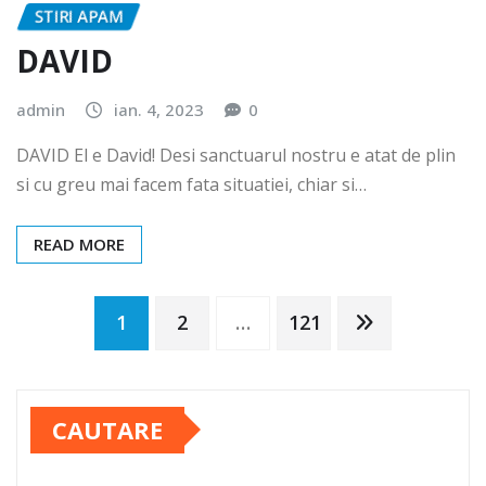
STIRI APAM
DAVID
admin
ian. 4, 2023
0
DAVID El e David! Desi sanctuarul nostru e atat de plin
si cu greu mai facem fata situatiei, chiar si…
READ MORE
Paginație
1
2
…
121
articole
CAUTARE