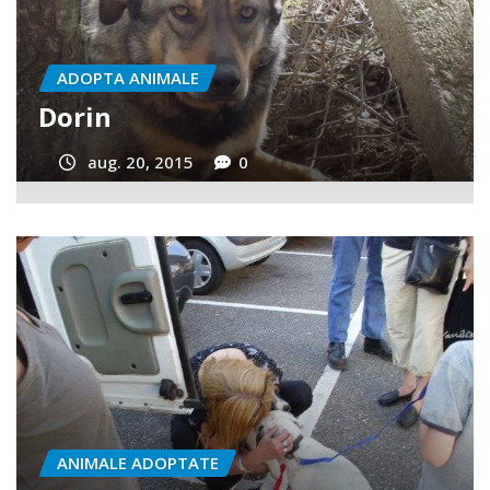
ADOPTA ANIMALE
GINA si NERO
D
aug. 20, 2015
0