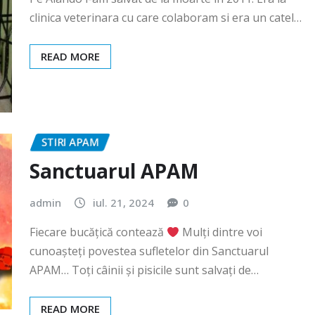
clinica veterinara cu care colaboram si era un catel…
READ MORE
STIRI APAM
Sanctuarul APAM
admin
iul. 21, 2024
0
Fiecare bucățică contează
Mulți dintre voi
cunoașteți povestea sufletelor din Sanctuarul
APAM… Toți câinii și pisicile sunt salvați de…
READ MORE