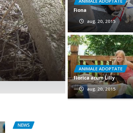
ANIMALE ADOPTATE
Fiona
aug. 20, 2015
ADOPTA ANIMALE
ANIMALE ADOPTATE
Dan
Florica acum Lilly
aug. 20, 2015
aug. 20, 2015
0
NEWS