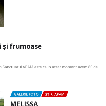
i și frumoase
din Sanctuarul APAM este ca in acest moment avem 80 de…
GALERIE FOTO
STIRI APAM
MELISSA