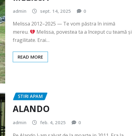
admin
sept. 14, 2025
0
Melissa 2012–2025 — Te vom păstra în inimă
mereu.
Melissa, povestea ta a început cu teamă și
fragilitate. Erai…
READ MORE
STIRI APAM
ALANDO
admin
feb. 4, 2025
0
Pe Alando l-am salvat de la moarte in 2011. Era la