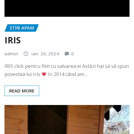
STIRI APAM
IRIS
admin
ian. 20, 2024
0
IRIS click pentru film cu salvarea ei Astăzi hai să vă spun
povestea lui Iris
In 2014 când am…
READ MORE