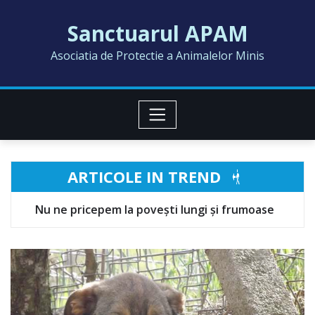
Skip
Sanctuarul APAM
to
content
Asociatia de Protectie a Animalelor Minis
ARTICOLE IN TREND
 povești lungi și frumoase
MELISSA
A