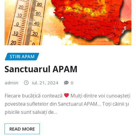
STIRI APAM
Sanctuarul APAM
admin
iul. 21, 2024
0
Fiecare bucățică contează
Mulți dintre voi cunoașteți
povestea sufletelor din Sanctuarul APAM… Toți câinii și
pisicile sunt salvați de…