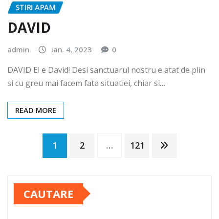
STIRI APAM
DAVID
admin
ian. 4, 2023
0
DAVID El e David! Desi sanctuarul nostru e atat de plin
si cu greu mai facem fata situatiei, chiar si…
READ MORE
Paginație
1
2
…
121
articole
CAUTARE