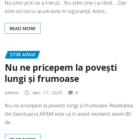
admin
iun. 15, 2026
0
Nu știm prin ce a trecut… Nu știm cine l-a rănit…. Dar
știm un lucru: acum este în siguranță. Acest…
READ MORE
STIRI APAM
Nu ne pricepem la povești
lungi și frumoase
admin
dec. 17, 2025
0
Nu ne pricepem la povești lungi și frumoase. Realitatea
din Sanctuarul APAM este ca in acest moment avem 80
de…