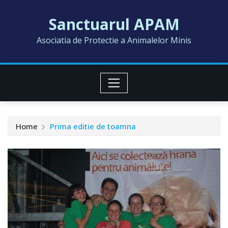
Skip
Sanctuarul APAM
to
content
Asociatia de Protectie a Animalelor Minis
Home
Prima editie de toamna