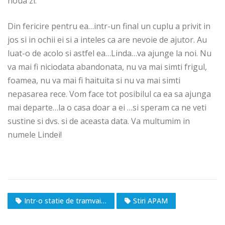
noua zi.
Din fericire pentru ea…intr-un final un cuplu a privit in
jos si in ochii ei si a inteles ca are nevoie de ajutor. Au
luat-o de acolo si astfel ea…Linda…va ajunge la noi. Nu
va mai fi niciodata abandonata, nu va mai simti frigul,
foamea, nu va mai fi haituita si nu va mai simti
nepasarea rece. Vom face tot posibilul ca ea sa ajunga
mai departe…la o casa doar a ei …si speram ca ne veti
sustine si dvs. si de aceasta data. Va multumim in
numele Lindei!
Intr-o statie de tramvai…
Stiri APAM