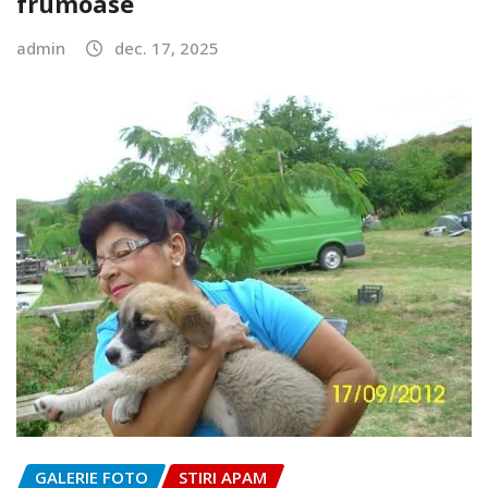
frumoase
admin
dec. 17, 2025
GALERIE FOTO
STIRI APAM