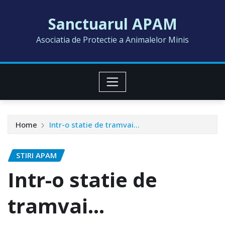
Skip
Sanctuarul APAM
to
content
Asociatia de Protectie a Animalelor Minis
Home
Intr-o statie de tramvai…
STIRI APAM
Intr-o statie de
tramvai…