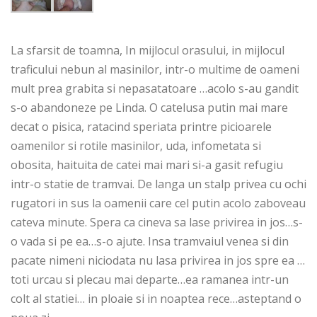
La sfarsit de toamna, In mijlocul orasului, in mijlocul
traficului nebun al masinilor, intr-o multime de oameni
mult prea grabita si nepasatatoare …acolo s-au gandit
s-o abandoneze pe Linda. O catelusa putin mai mare
decat o pisica, ratacind speriata printre picioarele
oamenilor si rotile masinilor, uda, infometata si
obosita, haituita de catei mai mari si-a gasit refugiu
intr-o statie de tramvai. De langa un stalp privea cu ochi
rugatori in sus la oamenii care cel putin acolo zaboveau
cateva minute. Spera ca cineva sa lase privirea in jos…s-
o vada si pe ea…s-o ajute. Insa tramvaiul venea si din
pacate nimeni niciodata nu lasa privirea in jos spre ea …
toti urcau si plecau mai departe…ea ramanea intr-un
colt al statiei… in ploaie si in noaptea rece…asteptand o