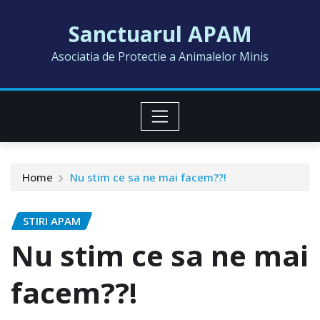
Skip
Sanctuarul APAM
to
content
Asociatia de Protectie a Animalelor Minis
Home
Nu stim ce sa ne mai facem??!
STIRI APAM
Nu stim ce sa ne mai
facem??!