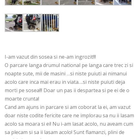
I-am vazut din sosea si ne-am ingrozit!!!
O parcare langa drumul national pe langa care trec zi si
noapte sute, mii de masini …si niste puiuti ai nimanui
acolo care inca mai erau in viata….si niste puiuti deja
morti pe sosea!!! Doar un pas ii despartea si pe ei de o
moarte crunta!
Cand am ajuns in parcare si am coborat la ei, am vazut
doar niste codite fericite care ne implorau sa nu ii lasam
acolo sa moara si ei! Nu i-am lasat acolo, nu aveam cum
sa plecam si sa ii lasam acolo! Sunt flamanzi, plini de