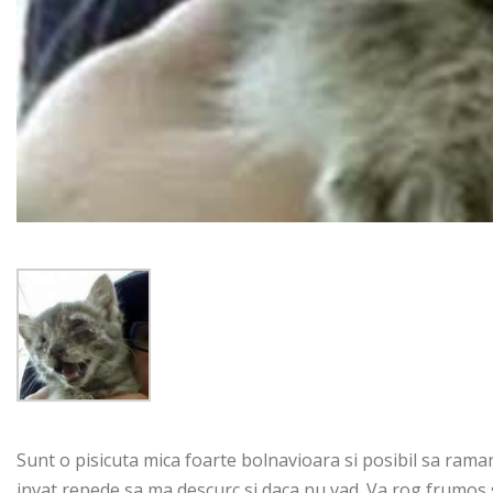
Sunt o pisicuta mica foarte bolnavioara si posibil sa raman 
invat repede sa ma descurc si daca nu vad. Va rog frumos sa