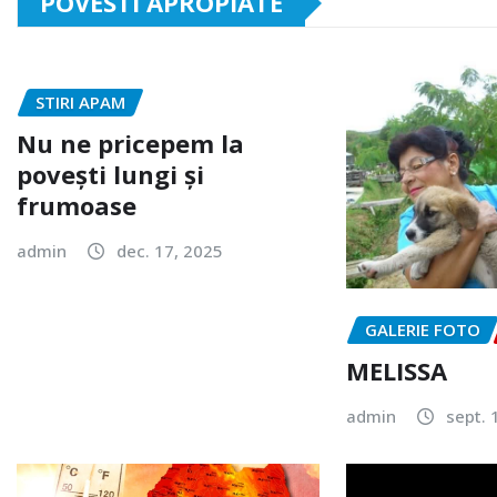
POVESTI APROPIATE
STIRI APAM
Nu ne pricepem la
povești lungi și
frumoase
admin
dec. 17, 2025
GALERIE FOTO
MELISSA
admin
sept. 