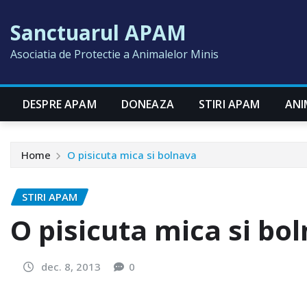
Skip
Sanctuarul APAM
to
content
Asociatia de Protectie a Animalelor Minis
DESPRE APAM
DONEAZA
STIRI APAM
ANI
Home
O pisicuta mica si bolnava
STIRI APAM
O pisicuta mica si bo
dec. 8, 2013
0