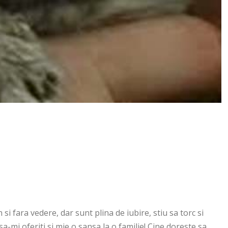
si fara vedere, dar sunt plina de iubire, stiu sa torc si
-mi oferiti si mie o sansa la o familie! Cine doreste sa