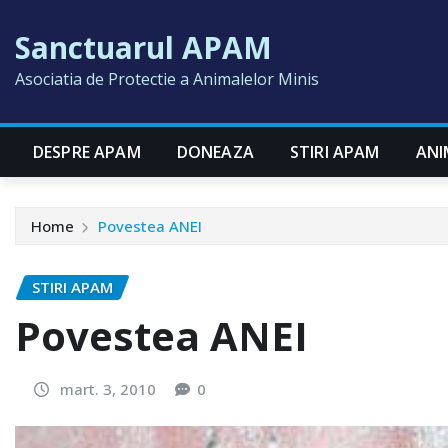
Skip
Sanctuarul APAM
to
content
Asociatia de Protectie a Animalelor Minis
DESPRE APAM
DONEAZA
STIRI APAM
ANI
Home
Povestea ANEI
STIRI APAM
Povestea ANEI
mart. 3, 2010
0