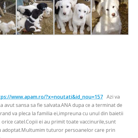
tps://www.apam.ro/?x=noutati&id_nou=157
Azi va
 a avut sansa sa fie salvata.ANA dupa ce a terminat de
curand va pleca la familia ei,impreuna cu unul din baietii
orice catel.Copii ei au primit toate vaccinurile,sunt
i-au adoptat.Multumim tuturor persoanelor care prin