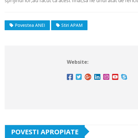
sprijinul lor,au facut ca acest final,sa fie unul atat de fericit
Povestea ANEI
Stiri APAM
Website:
POVESTI APROPIATE