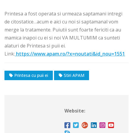
Printesa a fost operata si urmeaza saptamani intregi
de citostatice…acum e aici cu noi si saptamanal vom
merge la tratamente. Puiutii sunt foarte fericiti ca au
mamica inapoi cu ei si noi VA MULTUMIM ca sunteti
alaturi de Printesa si puii ei.
Link:
https://www.apam.ro/?x=noutati&id_nou=1551
Printesa cu puii ei
Stiri APAM
Website: