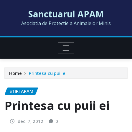
Skip
Sanctuarul APAM
to
content
Asociatia de Protectie a Animalelor Minis
Home
Printesa cu puii ei
STIRI APAM
Printesa cu puii ei
dec. 7, 2012
0