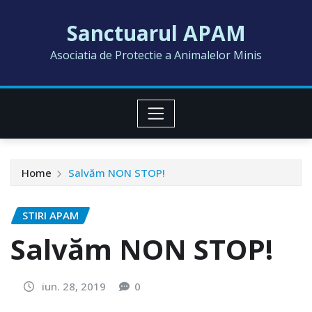
Skip
Sanctuarul APAM
to
content
Asociatia de Protectie a Animalelor Minis
Home
Salvăm NON STOP!
STIRI APAM
Salvăm NON STOP!
iun. 28, 2019
0