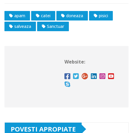
apam
catei
doneaza
pisici
salveaza
Sanctuar
Website:
POVESTI APROPIATE