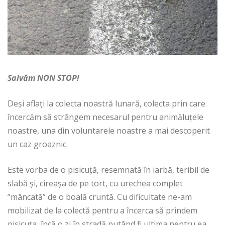
Salvăm NON STOP!
Deși aflați la colecta noastră lunară, colecta prin care
încercăm să strângem necesarul pentru animăluțele
noastre, una din voluntarele noastre a mai descoperit
un caz groaznic.
Este vorba de o pisicuță, resemnată în iarbă, teribil de
slabă și, cireașa de pe tort, cu urechea complet
”mâncată” de o boală cruntă. Cu dificultate ne-am
mobilizat de la colectă pentru a încerca să prindem
pisicuța, încă o zi în stradă putând fi ultima pentru ea.