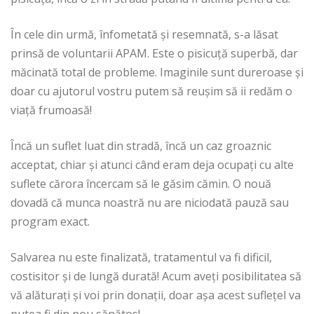
În cele din urmă, înfometată și resemnată, s-a lăsat
prinsă de voluntarii APAM. Este o pisicuță superbă, dar
măcinată total de probleme. Imaginile sunt dureroase și
doar cu ajutorul vostru putem să reușim să ii redăm o
viață frumoasă!
Încă un suflet luat din stradă, încă un caz groaznic
acceptat, chiar și atunci când eram deja ocupați cu alte
suflete cărora încercam să le găsim cămin. O nouă
dovadă că munca noastră nu are niciodată pauză sau
program exact.
Salvarea nu este finalizată, tratamentul va fi dificil,
costisitor și de lungă durată! Acum aveți posibilitatea să
vă alăturați și voi prin donații, doar așa acest suflețel va
putea fi din nou sănătos!