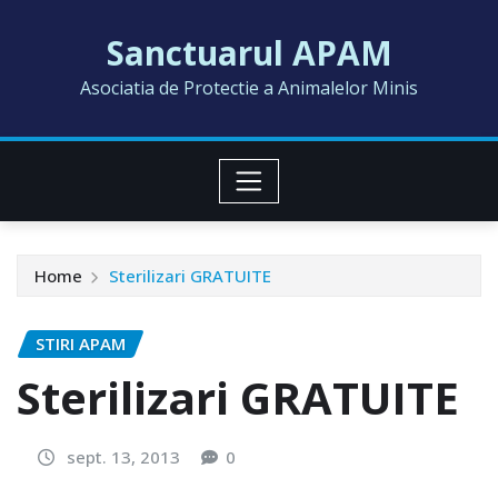
Skip
Sanctuarul APAM
to
content
Asociatia de Protectie a Animalelor Minis
Home
Sterilizari GRATUITE
STIRI APAM
Sterilizari GRATUITE
sept. 13, 2013
0