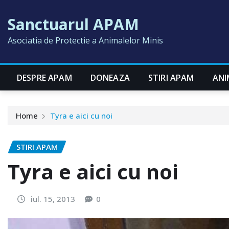
Skip
Sanctuarul APAM
to
content
Asociatia de Protectie a Animalelor Minis
DESPRE APAM
DONEAZA
STIRI APAM
ANI
Home
Tyra e aici cu noi
STIRI APAM
Tyra e aici cu noi
iul. 15, 2013
0