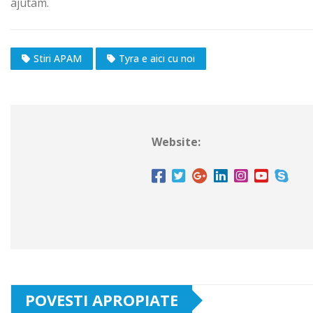
ajutam.
Stiri APAM
Tyra e aici cu noi
Website:
POVESTI APROPIATE