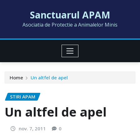
Skip
Sanctuarul APAM
to
content
Asociatia de Protectie a Animalelor Minis
Home
Un altfel de apel
STIRI APAM
Un altfel de apel
nov. 7, 2011
0