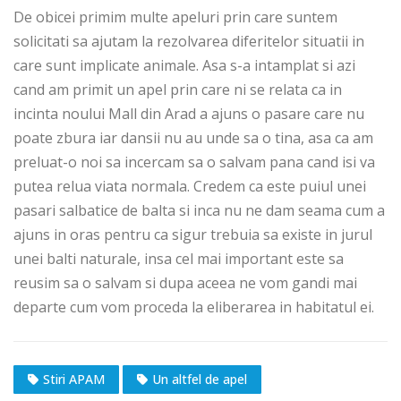
De obicei primim multe apeluri prin care suntem
solicitati sa ajutam la rezolvarea diferitelor situatii in
care sunt implicate animale. Asa s-a intamplat si azi
cand am primit un apel prin care ni se relata ca in
incinta noului Mall din Arad a ajuns o pasare care nu
poate zbura iar dansii nu au unde sa o tina, asa ca am
preluat-o noi sa incercam sa o salvam pana cand isi va
putea relua viata normala. Credem ca este puiul unei
pasari salbatice de balta si inca nu ne dam seama cum a
ajuns in oras pentru ca sigur trebuia sa existe in jurul
unei balti naturale, insa cel mai important este sa
reusim sa o salvam si dupa aceea ne vom gandi mai
departe cum vom proceda la eliberarea in habitatul ei.
Stiri APAM
Un altfel de apel